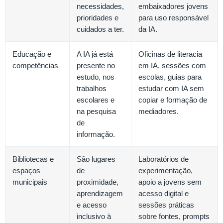
necessidades,
embaixadores jovens
prioridades e
para uso responsável
cuidados a ter.
da IA.
Educação e
A IA já está
Oficinas de literacia
competências
presente no
em IA, sessões com
estudo, nos
escolas, guias para
trabalhos
estudar com IA sem
escolares e
copiar e formação de
na pesquisa
mediadores.
de
informação.
Bibliotecas e
São lugares
Laboratórios de
espaços
de
experimentação,
municipais
proximidade,
apoio a jovens sem
aprendizagem
acesso digital e
e acesso
sessões práticas
inclusivo à
sobre fontes, prompts