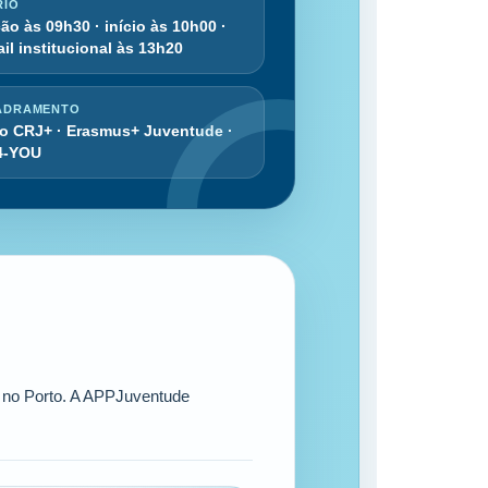
RIO
ão às 09h30 · início às 10h00 ·
il institucional às 13h20
ADRAMENTO
to CRJ+ · Erasmus+ Juventude ·
4-YOU
, no Porto. A APPJuventude