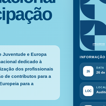
cipação
 de Juventude e Europa
INFORMAÇÃO
acional dedicado à
DATA
rização dos profissionais
26
26 de
o de contributos para a
 Europeia para a
LOCA
LOC
Audit