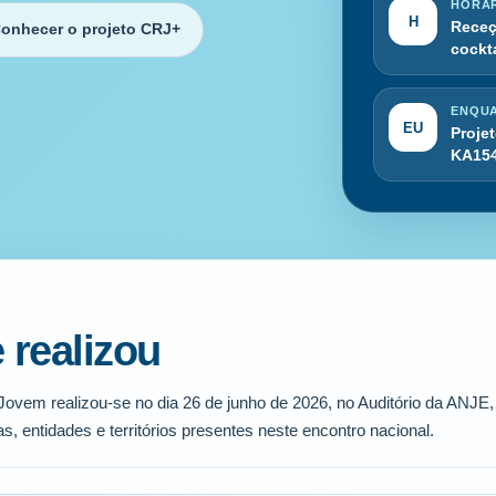
HORÁ
H
Receç
onhecer o projeto CRJ+
cockta
ENQU
EU
Proje
KA15
 realizou
Jovem realizou-se no dia 26 de junho de 2026, no Auditório da ANJE
, entidades e territórios presentes neste encontro nacional.